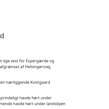
rd
n lige vest for Espergærde og
afgrænses af Helsingørsvej,
 den nærliggende Kvistgaard
oprindeligt havde hørt under
mmende havde hørt under landsbyen