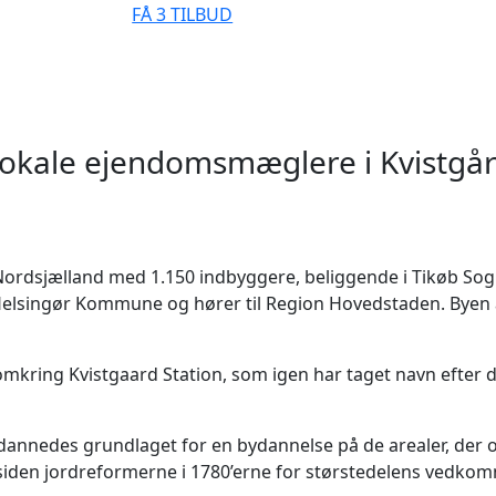
FÅ 3 TILBUD
okale ejendomsmæglere i Kvistgå
 Nordsjælland med 1.150 indbyggere, beliggende i Tikøb Sog
 Helsingør Kommune og hører til Region Hovedstaden. Byen 
omkring Kvistgaard Station, som igen har taget navn efter
 dannedes grundlaget for en bydannelse på de arealer, der 
den jordreformerne i 1780’erne for størstedelens vedko