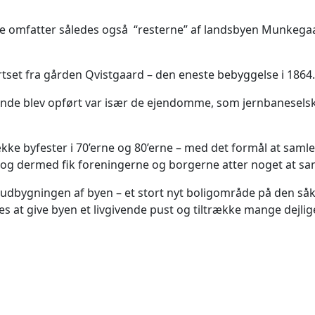
omfatter således også “resterne” af landsbyen Munkegaar
set fra gården Qvistgaard – den eneste bebyggelse i 1864
ende blev opført var især de ejendomme, som jernbaneselska
ke byfester i 70’erne og 80’erne – med det formål at samle 
3 og dermed fik foreningerne og borgerne atter noget at sa
til udbygningen af byen – et stort nyt boligområde på den s
s at give byen et livgivende pust og tiltrække mange dejlige