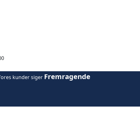
00
Fremragende
Vores kunder siger
lokale ejendomsmæglere 