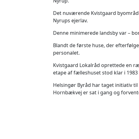
Nyrup.
Det nuværende Kvistgaard byområde 
Nyrups ejerlav.
Denne minimerede landsby var – bort
Blandt de første huse, der efterfølg
personalet.
Kvistgaard Lokalråd oprettede en ræk
etape af fælleshuset stod klar i 198
Helsingør Byråd har taget initiativ 
Hornbækvej er sat i gang og forvente