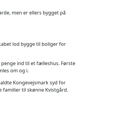
de, men er ellers bygget på
.
bet lod bygge til boliger for
penge ind til et fælleshus. Første
mles om og i.
åkaldte Kongevejsmark syd for
 familier til skønne Kvistgård.