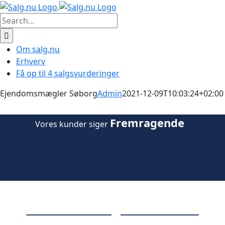
Skip
to
Search
content
for:
Om salg.nu
Erhverv
Få op til 4 salgsvurderinger
Ejendomsmægler Søborg
Admin
2021-12-09T10:03:24+02:00
Fremragende
Vores kunder siger
Få 3 vurderinger fra lokale
ejendomsmæglere i Søborg