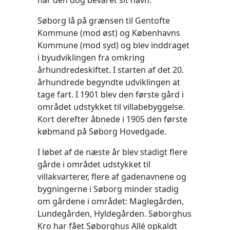
har den dog bevaret sit navn.
Søborg lå på grænsen til Gentofte
Kommune (mod øst) og Københavns
Kommune (mod syd) og blev inddraget
i byudviklingen fra omkring
århundredeskiftet. I starten af det 20.
århundrede begyndte udviklingen at
tage fart. I 1901 blev den første gård i
området udstykket til villabebyggelse.
Kort derefter åbnede i 1905 den første
købmand på Søborg Hovedgade.
I løbet af de næste år blev stadigt flere
gårde i området udstykket til
villakvarterer, flere af gadenavnene og
bygningerne i Søborg minder stadig
om gårdene i området: Maglegården,
Lundegården, Hyldegården. Søborghus
Kro har fået Søborghus Allé opkaldt