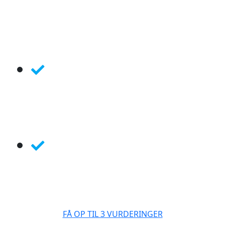
Vi samarbejder kun med
de bedste mæglere i dit
lokal-område
Alle vores mæglere er
medlemmer af Dansk
Ejendomsmæglerforening
Vi hjælper med salg &
vurderinger af alle
boligtyper
FÅ OP TIL 3 VURDERINGER