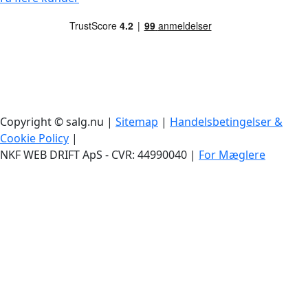
Copyright © salg.nu |
Sitemap
|
Handelsbetingelser &
Cookie Policy
|
NKF WEB DRIFT ApS - CVR: 44990040 |
For Mæglere
Facebook
Instagram
LinkedIn
Go
to
Top