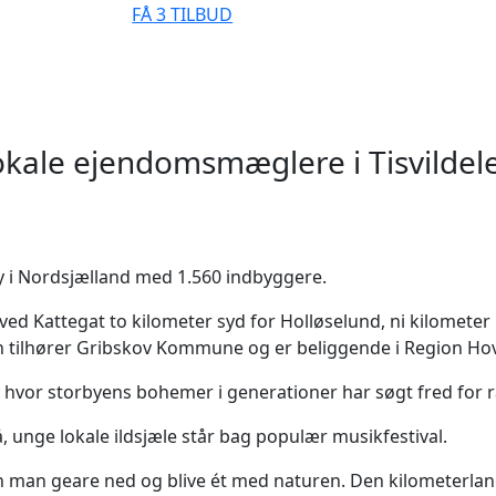
FÅ 3 TILBUD
kale ejendomsmæglere i Tisvildel
y i Nordsjælland med 1.560 indbyggere.
 ved Kattegat to kilometer syd for Holløselund, ni kilomete
 tilhører Gribskov Kommune og er beliggende i Region Ho
y, hvor storbyens bohemer i generationer har søgt fred for r
å, unge lokale ildsjæle står bag populær musikfestival.
n man geare ned og blive ét med naturen. Den kilometerlan