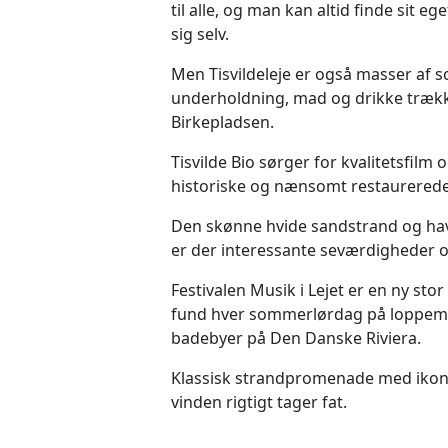
til alle, og man kan altid finde sit eg
sig selv.
Men Tisvildeleje er også masser af s
underholdning, mad og drikke træk
Birkepladsen.
Tisvilde Bio sørger for kvalitetsfi
historiske og nænsomt restaurerede 
Den skønne hvide sandstrand og have
er der interessante seværdigheder og
Festivalen Musik i Lejet er en ny s
fund hver sommerlørdag på loppemar
badebyer på Den Danske Riviera.
Klassisk strandpromenade med ikonis
vinden rigtigt tager fat.