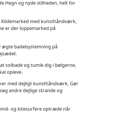
vilde Hegn og nyde stilheden, helt for
rlige Kildemarked med kunsthåndværk,
ne er der loppemarked på
lev ægte badebystemning på
øjsædet.
t solbade og tumle dig i bølgerne,
kal opleve.
kker med dejligt kunsthåndværk. Gør
søg andre dejlige strande og
wind- og kitesurfere optræde når