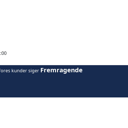
:00
Fremragende
Vores kunder siger
okale ejendomsmæglere i 