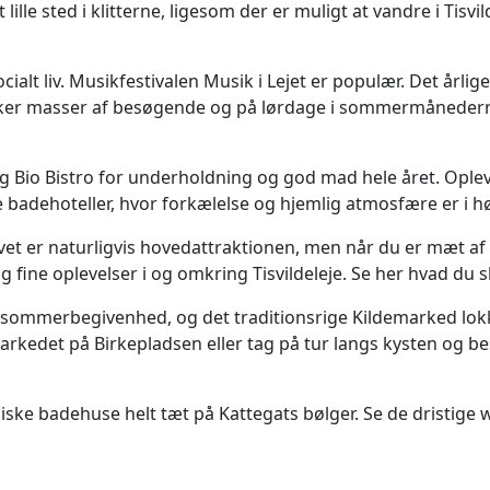
et lille sted i klitterne, ligesom der er muligt at vandre i Tis
ocialt liv. Musikfestivalen Musik i Lejet er populær. Det å
ker masser af besøgende og på lørdage i sommermåneder
lm og Bio Bistro for underholdning og god mad hele året. Op
badehoteller, hvor forkælelse og hjemlig atmosfære er i h
t er naturligvis hovedattraktionen, men når du er mæt af a
 fine oplevelser i og omkring Tisvildeleje. Se her hvad du s
tor sommerbegivenhed, og det traditionsrige Kildemarked lo
kedet på Birkepladsen eller tag på tur langs kysten og be
ke badehuse helt tæt på Kattegats bølger. Se de dristige 