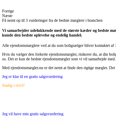
Forrige
Næste
Få nemt op til 3 vurderinger fra de bedste mæglere i branchen
Vi samarbejder udelukkende med de største kæder og bedste mægl
kunde den bedste oplevelse og endelig handel.
Alle ejendomsmæglere ved at du som boligsælger bliver kontaktet a
Hvis du vælger den forkerte ejendomsmægler, risikerer du, at din bol
os. Det er kun de bedste ejendomsmægler som vi vil samarbejde med.
Med ejendomsmægler.nu er det nemt at finde den rigtige mægler. Det er g
Jeg er klar til en gratis salgsvurdering
Stadig i tvivl?
Se vores video der forklarer yderligere om vo
Jeg vil have min gratis salgsvurdering