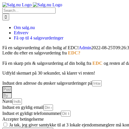
Skip
to
Search
content
for:
Om salg.nu
Erhverv
Få op til 4 salgsvurderinger
Få en salgsvurdering af din bolig af EDC!
Admin
2022-08-25T09:26:
Ledte du efter en salgsvurdering fra
EDC?
Få en skarp pris & salgsvurdering af din bolig fra
EDC
og resten af 
Udfyld skemaet på 30 sekunder, så klarer vi resten!
Indtast den adresse du ønsker salgsvurderinger på
Navn
Indtast en gyldig email
Indtast et gyldigt telefonnummer
Accepter betingelserne
Ja tak, jeg giver samtykke til at 3 lokale ejendomsmæglere må kon