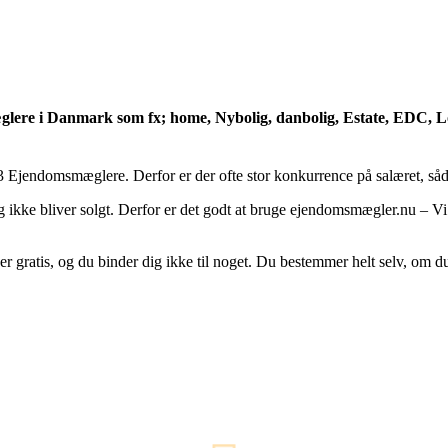
ere i Danmark som fx; home, Nybolig, danbolig, Estate, EDC, Lok
f 3 Ejendomsmæglere.
Derfor er der ofte stor konkurrence på salæret, 
ig ikke bliver solgt. Derfor er det godt at bruge ejendomsmægler.nu – 
ratis, og du binder dig ikke til noget. Du bestemmer helt selv, om du tak
res koncept og hvorfor det er smart