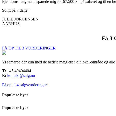
Ejendomsmægler.nu sparede mig for 67.500 kr. på salæret og til en 
Solgt på 7 dage.”
JULIE JØRGENSEN
AARHUS
Få 3 
FÅ OP TIL 3 VURDERINGER
Vi samarbejder kun med de bedste mæglere i dit lokal-område og a
T:
+45 49404404
E:
kontakt@salg.nu
Få op til 4 salgsvurderinger
Populære byer
Populære byer