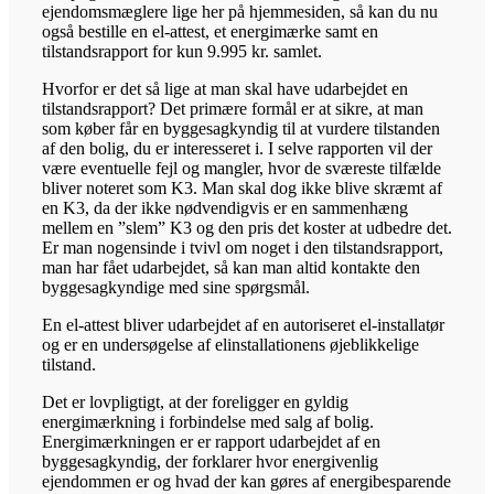
ejendomsmæglere lige her på hjemmesiden, så kan du nu
også bestille en el-attest, et energimærke samt en
tilstandsrapport for kun 9.995 kr. samlet.
Hvorfor er det så lige at man skal have udarbejdet en
tilstandsrapport? Det primære formål er at sikre, at man
som køber får en byggesagkyndig til at vurdere tilstanden
af den bolig, du er interesseret i. I selve rapporten vil der
være eventuelle fejl og mangler, hvor de sværeste tilfælde
bliver noteret som K3. Man skal dog ikke blive skræmt af
en K3, da der ikke nødvendigvis er en sammenhæng
mellem en ”slem” K3 og den pris det koster at udbedre det.
Er man nogensinde i tvivl om noget i den tilstandsrapport,
man har fået udarbejdet, så kan man altid kontakte den
byggesagkyndige med sine spørgsmål.
En el-attest bliver udarbejdet af en autoriseret el-installatør
og er en undersøgelse af elinstallationens øjeblikkelige
tilstand.
Det er lovpligtigt, at der foreligger en gyldig
energimærkning i forbindelse med salg af bolig.
Energimærkningen er er rapport udarbejdet af en
byggesagkyndig, der forklarer hvor energivenlig
ejendommen er og hvad der kan gøres af energibesparende