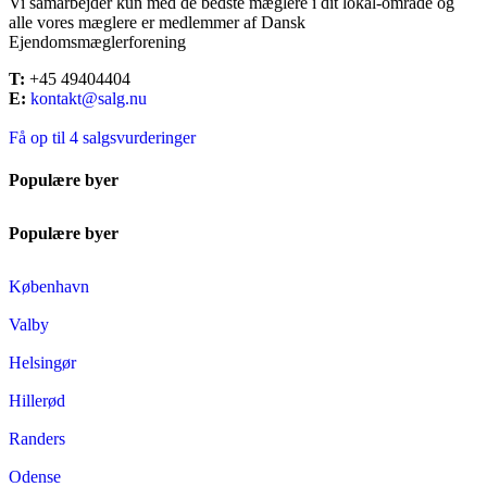
Vi samarbejder kun med de bedste mæglere i dit lokal-område og
alle vores mæglere er medlemmer af Dansk
Ejendomsmæglerforening
T:
+45 49404404
E:
kontakt@salg.nu
Få op til 4 salgsvurderinger
Populære byer
Populære byer
København
Valby
Helsingør
Hillerød
Randers
Odense