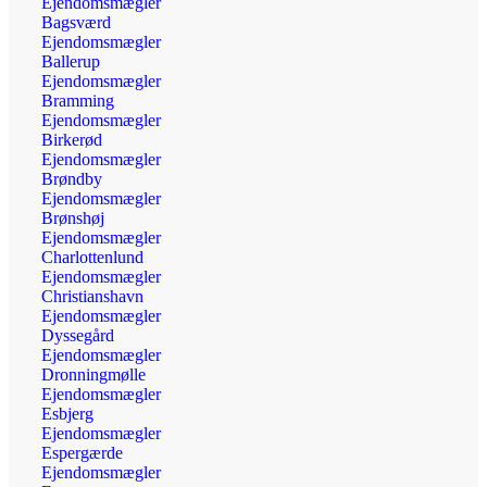
Ejendomsmægler
Bagsværd
Ejendomsmægler
Ballerup
Ejendomsmægler
Bramming
Ejendomsmægler
Birkerød
Ejendomsmægler
Brøndby
Ejendomsmægler
Brønshøj
Ejendomsmægler
Charlottenlund
Ejendomsmægler
Christianshavn
Ejendomsmægler
Dyssegård
Ejendomsmægler
Dronningmølle
Ejendomsmægler
Esbjerg
Ejendomsmægler
Espergærde
Ejendomsmægler