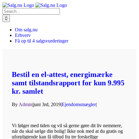
Skip
to
Search
content
for:
Om salg.nu
Erhverv
Få op til 4 salgsvurderinger
Bestil en el-attest, energimærke
samt tilstandsrapport for kun 9.995
kr. samlet
By
Admin
|
juni 3rd, 2019
|
Ejendomsmægler
|
Vi følger med tiden og vil så gerne gøre dit liv nemmere,
når du skal sælge din bolig! Ikke nok med at du gratis og
uforpligtende kan få tilbud fra tre forskellige