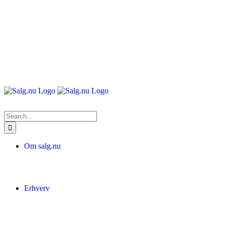
Skip
to
content
Search
for:
Om salg.nu
Erhverv