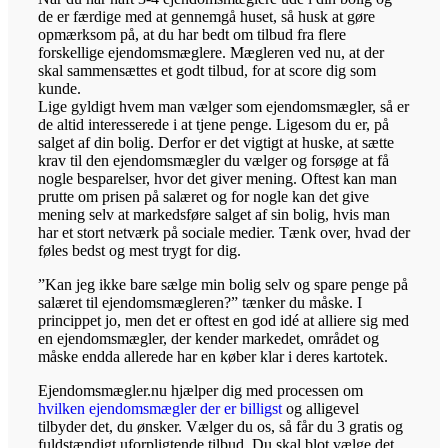
de er færdige med at gennemgå huset, så husk at gøre
opmærksom på, at du har bedt om tilbud fra flere
forskellige ejendomsmæglere. Mægleren ved nu, at der
skal sammensættes et godt tilbud, for at score dig som
kunde.
Lige gyldigt hvem man vælger som ejendomsmægler, så er
de altid interesserede i at tjene penge. Ligesom du er, på
salget af din bolig. Derfor er det vigtigt at huske, at sætte
krav til den ejendomsmægler du vælger og forsøge at få
nogle besparelser, hvor det giver mening. Oftest kan man
prutte om prisen på salæret og for nogle kan det give
mening selv at markedsføre salget af sin bolig, hvis man
har et stort netværk på sociale medier. Tænk over, hvad der
føles bedst og mest trygt for dig.
”Kan jeg ikke bare sælge min bolig selv og spare penge på
salæret til ejendomsmægleren?” tænker du måske. I
princippet jo, men det er oftest en god idé at alliere sig med
en ejendomsmægler, der kender markedet, området og
måske endda allerede har en køber klar i deres kartotek.
Ejendomsmægler.nu hjælper dig med processen om
hvilken ejendomsmægler der er billigst
og alligevel
tilbyder det, du ønsker. Vælger du os, så får du 3 gratis og
fuldstændigt uforpligtende tilbud. Du skal blot vælge det,