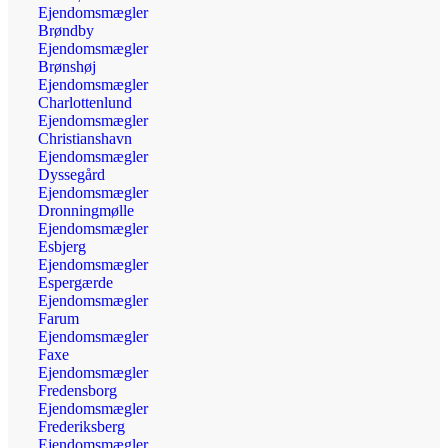
Ejendomsmægler
Brøndby
Ejendomsmægler
Brønshøj
Ejendomsmægler
Charlottenlund
Ejendomsmægler
Christianshavn
Ejendomsmægler
Dyssegård
Ejendomsmægler
Dronningmølle
Ejendomsmægler
Esbjerg
Ejendomsmægler
Espergærde
Ejendomsmægler
Farum
Ejendomsmægler
Faxe
Ejendomsmægler
Fredensborg
Ejendomsmægler
Frederiksberg
Ejendomsmægler