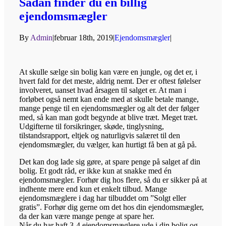
Sådan finder du en billig
ejendomsmægler
By
Admin
|
februar 18th, 2019
|
Ejendomsmægler
|
At skulle sælge sin bolig kan være en jungle, og det er, i
hvert fald for det meste, aldrig nemt. Der er oftest følelser
involveret, uanset hvad årsagen til salget er. At man i
forløbet også nemt kan ende med at skulle betale mange,
mange penge til en ejendomsmægler og alt det der følger
med, så kan man godt begynde at blive træt. Meget træt.
Udgifterne til forsikringer, skøde, tinglysning,
tilstandsrapport, eltjek og naturligvis salæret til den
ejendomsmægler, du vælger, kan hurtigt få ben at gå på.
Det kan dog lade sig gøre, at spare penge på salget af din
bolig. Et godt råd, er ikke kun at snakke med én
ejendomsmægler. Forhør dig hos flere, så du er sikker på at
indhente mere end kun et enkelt tilbud. Mange
ejendomsmæglere i dag har tilbuddet om ”Solgt eller
gratis”. Forhør dig gerne om det hos din ejendomsmægler,
da der kan være mange penge at spare her.
Når du har haft 3-4 ejendomsmæglere ude i din bolig og